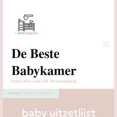
De Beste
Babykamer
Inspiratie voor elk droomplekje
Home
baby uitzetlijst
baby uitzetlijst