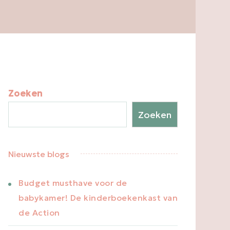
Zoeken
Zoeken
Nieuwste blogs
Budget musthave voor de
babykamer! De kinderboekenkast van
de Action