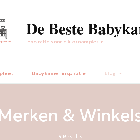
De Beste Babyk
Inspiratie voor elk droomplekje
pleet
Babykamer inspiratie
Blog
Merken & Winkel
3 Results