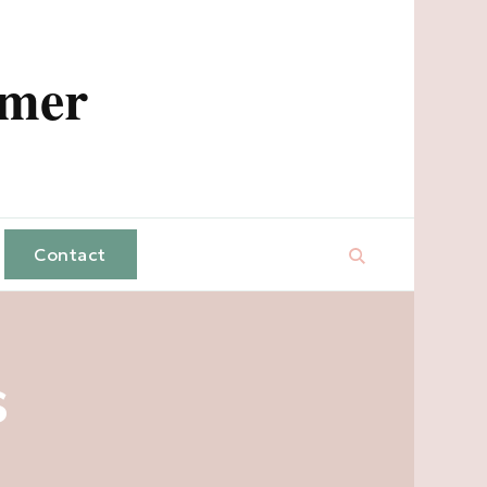
amer
Contact
s