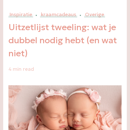
Inspiratie
kraamcadeaus
Overige
Uitzetlijst tweeling: wat je
dubbel nodig hebt (en wat
niet)
4 min read