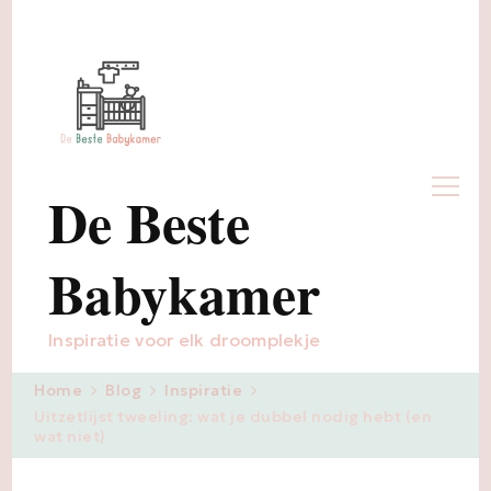
De Beste
Babykamer
Inspiratie voor elk droomplekje
Home
Blog
Inspiratie
Uitzetlijst tweeling: wat je dubbel nodig hebt (en
wat niet)