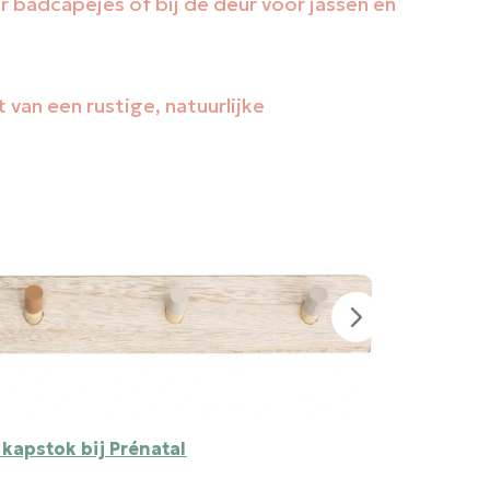
r badcapejes of bij de deur voor jassen en
t van een rustige, natuurlijke
 kapstok bij Prénatal