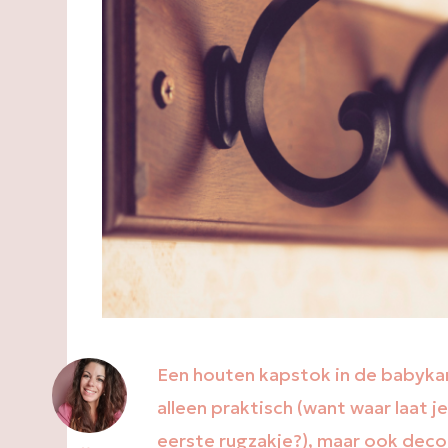
Een houten kapstok in de babykam
alleen praktisch (want waar laat j
eerste rugzakje?), maar ook deco