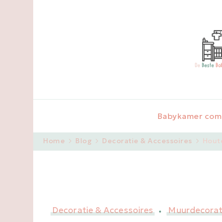
Babykamer com
Home
Blog
Decoratie & Accessoires
Houte
Decoratie & Accessoires
Muurdecorat