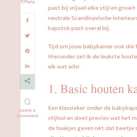
Tiffany
past bij vrijwel elke stijl en gro
neutrale Scandinavische interieur
kapstok past overal bij.
Tijd om jouw babykamer ook die fi
Hieronder zet ik de leukste houte
elk wat wils!
1. Basic houten k
Een klassieker onder de babykaps
Leave a
on
Comment
stijlvol en doet precies wat het 
Houten
kapstok
de haakjes geven nét dat beetje 
kopen