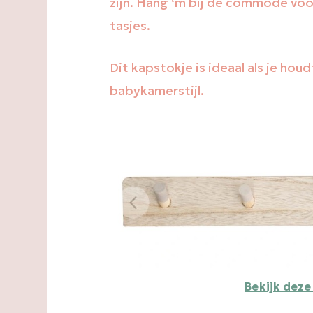
voor
zijn. Hang ‘m bij de commode voo
de
tasjes.
babykamer:
dit
zijn
de
Dit kapstokje is ideaal als je houd
leukste
babykamerstijl.
Bekijk deze