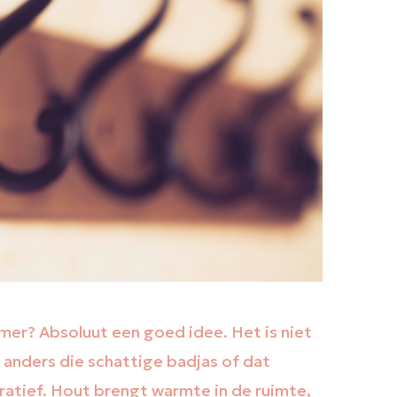
er? Absoluut een goed idee. Het is niet
e anders die schattige badjas of dat
ratief. Hout brengt warmte in de ruimte,