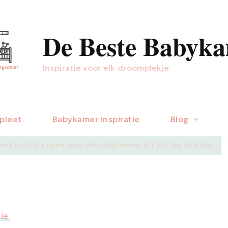
De Beste Babyk
Inspiratie voor elk droomplekje
pleet
Babykamer inspiratie
Blog
n kapstok kopen voor de babykamer: dit zijn de leukste
ie