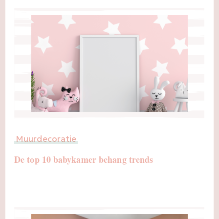
Muurdecoratie
De top 10 babykamer behang trends