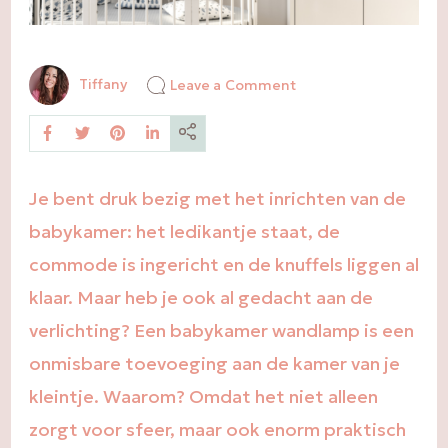
on
Tiffany
Leave a Comment
Maak
de
babykamer
af
met
een
Je bent druk bezig met het inrichten van de
toffe
wandlamp
babykamer: het ledikantje staat, de
commode is ingericht en de knuffels liggen al
klaar. Maar heb je ook al gedacht aan de
verlichting? Een babykamer wandlamp is een
onmisbare toevoeging aan de kamer van je
kleintje. Waarom? Omdat het niet alleen
zorgt voor sfeer, maar ook enorm praktisch