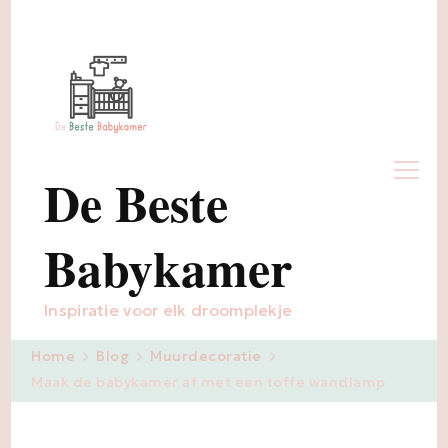
De Beste
Babykamer
Inspiratie voor elk droomplekje
Home
Blog
Muurdecoratie
Maak de babykamer af met een toffe wandlamp