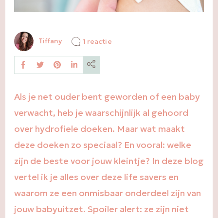
op
Tiffany
1 reactie
De
beste
hydrofiele
doeken
voor
baby’s
Als je net ouder bent geworden of een baby
verwacht, heb je waarschijnlijk al gehoord
over hydrofiele doeken. Maar wat maakt
deze doeken zo speciaal? En vooral: welke
zijn de beste voor jouw kleintje? In deze blog
vertel ik je alles over deze life savers en
waarom ze een onmisbaar onderdeel zijn van
jouw babyuitzet. Spoiler alert: ze zijn niet