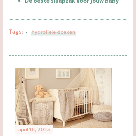
De beste slaapzak voor jouw baby
Tags:
hydrofiele doeken
Post
Navigation
april 16, 2025