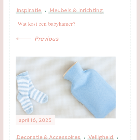
Inspiratie
Meubels & Inrichting
Wat kost een babykamer?
Previous
april 16, 2025
Decoratie & Accessoires
Veiligheid