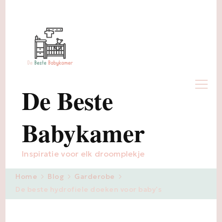
De Beste
Babykamer
Inspiratie voor elk droomplekje
Home
Blog
Garderobe
De beste hydrofiele doeken voor baby’s