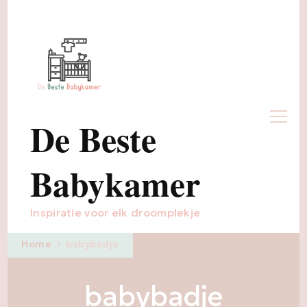
De Beste
Babykamer
Inspiratie voor elk droomplekje
Home
babybadje
babybadje