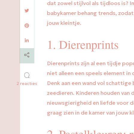
dat zowel stijlvol als tijdloos is
babykamer behang trends, zodat 
jouw kleintje.
1. Dierenprints
Dierenprints zijn al een tijdje pop
niet alleen een speels element in
Denk aan een wand vol schattige 
op
2 reacties
De
zeedieren. Kinderen houden van di
top
10
nieuwsgierigheid en liefde voor de
babykamer
behang
graag zien in de kamer van jouw kl
trends
2. Pastelkleuren: 