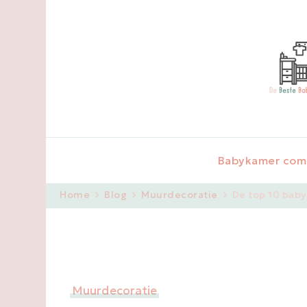
Babykamer com
Home
Blog
Muurdecoratie
De top 10 bab
Muurdecoratie