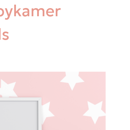
abykamer
ds