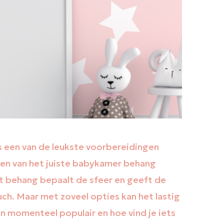
s een van de leukste voorbereidingen
zen van het juiste babykamer behang
Het behang bepaalt de sfeer en geeft de
ch. Maar met zoveel opties kan het lastig
ijn momenteel populair en hoe vind je iets