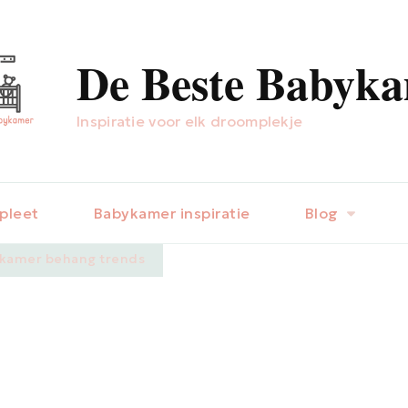
De Beste Babyk
Inspiratie voor elk droomplekje
pleet
Babykamer inspiratie
Blog
ykamer behang trends