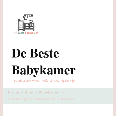
De Beste
Babykamer
Inspiratie voor elk droomplekje
Home
Blog
Babykamer
Een veilige babykamer in 5 stappen