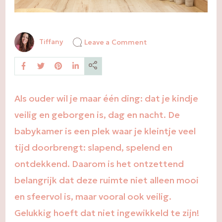
on
Tiffany
Leave a Comment
Een
veilige
babykamer
in
5
stappen
Als ouder wil je maar één ding: dat je kindje
veilig en geborgen is, dag en nacht. De
babykamer is een plek waar je kleintje veel
tijd doorbrengt: slapend, spelend en
ontdekkend. Daarom is het ontzettend
belangrijk dat deze ruimte niet alleen mooi
en sfeervol is, maar vooral ook veilig.
Gelukkig hoeft dat niet ingewikkeld te zijn!